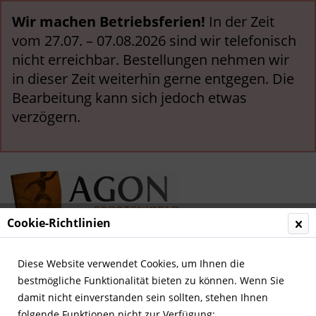
Wir machen Betriebsferien!
In der Zeit
vom 27.07. – 07.08.2026 sind wir telefonisch
nicht erreichbar. Bestellungen nehmen wir
in dieser Zeit weiterhin gerne entgegen. Die
Bearbeitung kann sich jedoch etwas
verzögern.
Cookie-Richtlinien
Menü
Diese Website verwendet Cookies, um Ihnen die
bestmögliche Funktionalität bieten zu können. Wenn Sie
Übersicht
Andere deutsche Vereine
damit nicht einverstanden sein sollten, stehen Ihnen
folgende Funktionen nicht zur Verfügung: