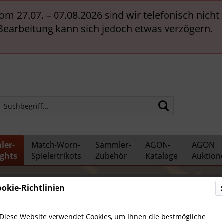
vom 27.07. – 07.08.2026 sind wir telefonisch nich
 Bearbeitung kann sich jedoch etwas verzögern.
ler-
Match-Worn-
Sammler-
AGON-
AGON
ights
Spielertrikots
Zubehör
Kataloge
Auktion
edaillen / Münzen
ookie-Richtlinien
Diese Website verwendet Cookies, um Ihnen die bestmögliche