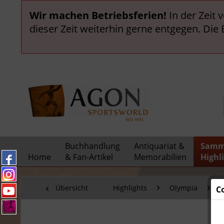
Wir machen Betriebsferien!
In der Zeit 
dieser Zeit weiterhin gerne entgegen. Die
Buchhandlung
Antiquariat &
Samm
Home
& Fan-Artikel
Memorabilien
Highl
Übersicht
Highlights
Olympia
M
C