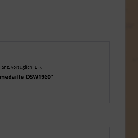
anz, vorzüglich (EF).
rmedaille OSW1960"