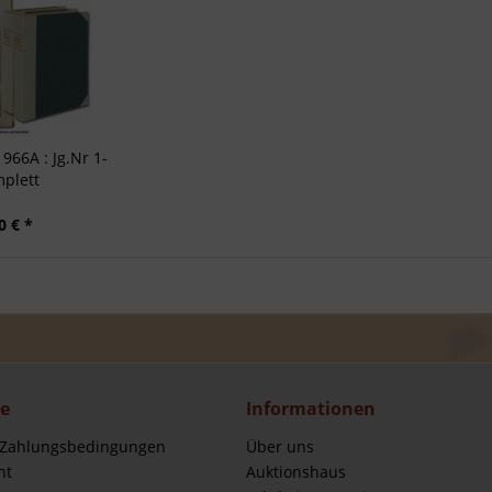
966A : Jg.Nr 1-
plett
0 € *
ce
Informationen
 Zahlungsbedingungen
Über uns
ht
Auktionshaus