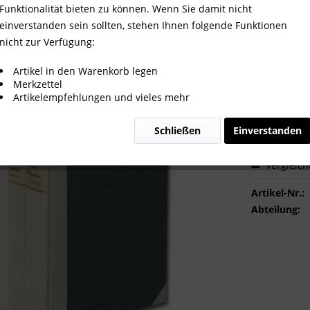
Nr 1-52 komplett
Funktionalität bieten zu können. Wenn Sie damit nicht
einverstanden sein sollten, stehen Ihnen folgende Funktionen
nicht zur Verfügung:
120,00
Artikel in den Warenkorb legen
Merkzettel
inkl. MwSt.
zzg
Artikelempfehlungen und vieles mehr
Sofort ver
Schließen
Einverstanden
Vergleic
Artikel-Nr.:
Abteilung: