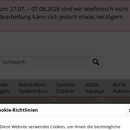
vom 27.07. – 07.08.2026 sind wir telefonisch nich
 Bearbeitung kann sich jedoch etwas verzögern.
ler-
Match-Worn-
Sammler-
AGON-
AGON
ights
Spielertrikots
Zubehör
Kataloge
Auktion
n
Sport Magazin - Jahrgänge
ookie-Richtlinien
Diese Website verwendet Cookies, um Ihnen die bestmögliche