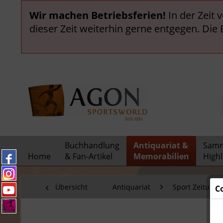
Wir machen Betriebsferien!
In der Zeit 
dieser Zeit weiterhin gerne entgegen. Die
Buchhandlung
Antiquariat &
Samm
Home
& Fan-Artikel
Memorabilien
Highl
Übersicht
Antiquariat
Sport Zeitunge
C