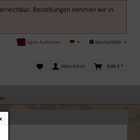
t erreichbar. Bestellungen nehmen wir in
Agon-Auktionen
Service/Hilfe
Deutsch
Mein Konto
0,00 € *
en