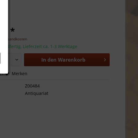
 € *
l. Versandkosten
sandfertig, Lieferzeit ca. 1-3 Werktage
In den
Warenkorb
hen
Merken
Z00484
Antiquariat