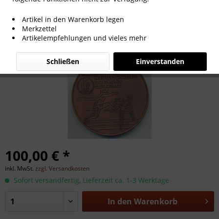
Siegermedaille Leichtathletik 1982,
Artikel in den Warenkorb legen
Siegermedaille 1982
Merkzettel
Artikelempfehlungen und vieles mehr
Schließen
Einverstanden
100,00 € *
inkl. MwSt.
zzgl. Versandkosten
Sofort versandfertig, Lieferzeit ca. 1-3 Werktage
In den
Warenkorb