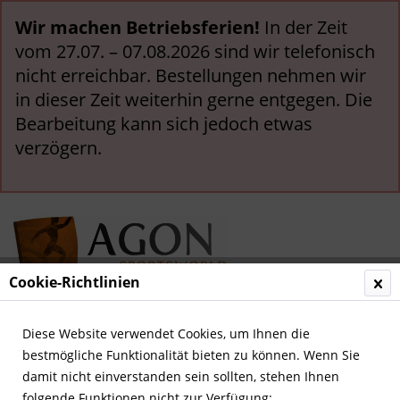
Wir machen Betriebsferien!
In der Zeit
vom 27.07. – 07.08.2026 sind wir telefonisch
nicht erreichbar. Bestellungen nehmen wir
in dieser Zeit weiterhin gerne entgegen. Die
Bearbeitung kann sich jedoch etwas
verzögern.
Cookie-Richtlinien
Menü
Diese Website verwendet Cookies, um Ihnen die
bestmögliche Funktionalität bieten zu können. Wenn Sie
Übersicht
Leichtathletik
damit nicht einverstanden sein sollten, stehen Ihnen
folgende Funktionen nicht zur Verfügung: