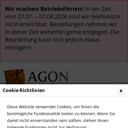
Wir machen Betriebsferien!
In der Zeit
vom 27.07. – 07.08.2026 sind wir telefonisch
nicht erreichbar. Bestellungen nehmen wir
in dieser Zeit weiterhin gerne entgegen. Die
Bearbeitung kann sich jedoch etwas
verzögern.
Cookie-Richtlinien
Menü
Diese Website verwendet Cookies, um Ihnen die
bestmögliche Funktionalität bieten zu können. Wenn Sie
Übersicht
WM und EM ab 2016
damit nicht einverstanden sein sollten, stehen Ihnen
folgende Funktionen nicht zur Verfügung: