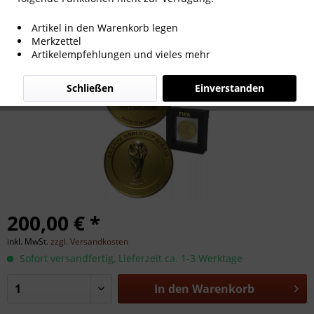
Auslosung, 2018 FIFA World Cup Russia,
Artikel in den Warenkorb legen
Teilnehmermedaille WM2018
Merkzettel
Artikelempfehlungen und vieles mehr
Schließen
Einverstanden
200,00 € *
inkl. MwSt.
zzgl. Versandkosten
Sofort versandfertig, Lieferzeit ca. 1-3 Werktage
In den
Warenkorb