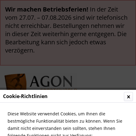
Wir machen Betriebsferien!
In der Zeit
vom 27.07. – 07.08.2026 sind wir telefonisch
nicht erreichbar. Bestellungen nehmen wir
in dieser Zeit weiterhin gerne entgegen. Die
Bearbeitung kann sich jedoch etwas
verzögern.
Cookie-Richtlinien
Menü
Diese Website verwendet Cookies, um Ihnen die
bestmögliche Funktionalität bieten zu können. Wenn Sie
Übersicht
Sonstige Fußball Memorabilia
damit nicht einverstanden sein sollten, stehen Ihnen
folgende Funktionen nicht zur Verfügung: