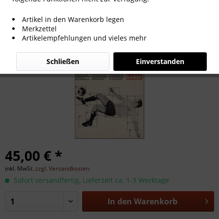
Starschnitt Seeler, Starschnitt Seeler
Artikel in den Warenkorb legen
Merkzettel
Artikelempfehlungen und vieles mehr
Schließen
Einverstanden
45,00 € *
inkl. MwSt.
zzgl. Versandkosten
Sofort versandfertig, Lieferzeit ca. 1-3 Werktage
In den
Warenkorb