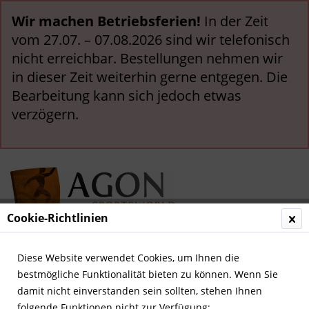
Wir machen Betriebsferien!
In der Zeit
vom 27.07. – 07.08.2026 sind wir telefonisch
nicht erreichbar. Bestellungen nehmen wir
in dieser Zeit weiterhin gerne entgegen. Die
Bearbeitung kann sich jedoch etwas
verzögern.
Cookie-Richtlinien
Menü
Diese Website verwendet Cookies, um Ihnen die
bestmögliche Funktionalität bieten zu können. Wenn Sie
Übersicht
Sonstige Fußball Memorabilia
damit nicht einverstanden sein sollten, stehen Ihnen
folgende Funktionen nicht zur Verfügung: