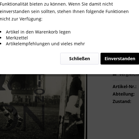
1.Mannschaft 1899" Meister, Sp
Funktionalität bieten zu können. Wenn Sie damit nicht
einverstanden sein sollten, stehen Ihnen folgende Funktionen
nicht zur Verfügung:
100,00
Artikel in den Warenkorb legen
Merkzettel
inkl. MwSt.
zzg
Artikelempfehlungen und vieles mehr
Sofort ver
Schließen
Einverstanden
Vergleic
Artikel-Nr.:
Abteilung:
Zustand: