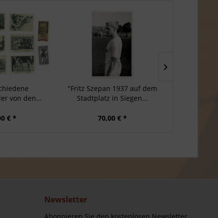
chiedene
"Fritz Szepan 1937 auf dem
Zwei Pr
er von den...
Stadtplatz in Siegen...
Olympischen S
00 € *
70,00 € *
40
Newsletter
Abonnieren Sie den kostenlosen Newsletter