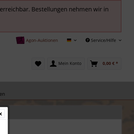
t erreichbar. Bestellungen nehmen wir in
Agon-Auktionen
Service/Hilfe
Deutsch
Mein Konto
0,00 € *
en