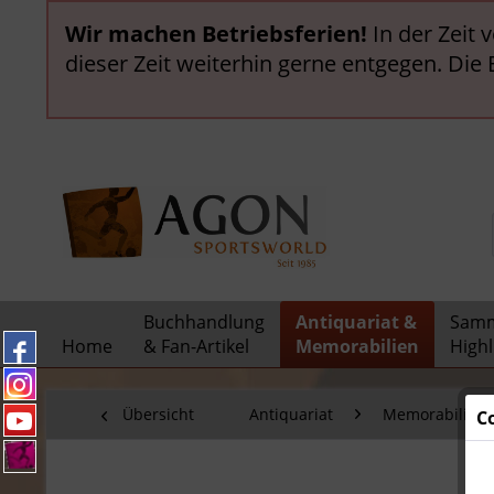
Wir machen Betriebsferien!
In der Zeit 
dieser Zeit weiterhin gerne entgegen. Die
Buchhandlung
Antiquariat &
Samm
Home
& Fan-Artikel
Memorabilien
Highl
Übersicht
Antiquariat
Memorabilien
C