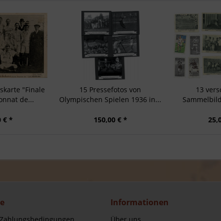
karte "Finale
15 Pressefotos von
13 vers
nnat de...
Olympischen Spielen 1936 in...
Sammelbild
 € *
150,00 € *
25,
ce
Informationen
 Zahlungsbedingungen
Über uns