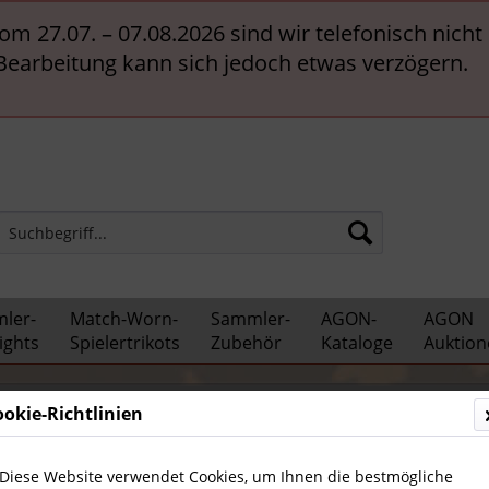
vom 27.07. – 07.08.2026 sind wir telefonisch nich
 Bearbeitung kann sich jedoch etwas verzögern.
ler-
Match-Worn-
Sammler-
AGON-
AGON
ights
Spielertrikots
Zubehör
Kataloge
Auktion
Fußball
Deutscher Fußball
ookie-Richtlinien
Diese Website verwendet Cookies, um Ihnen die bestmögliche