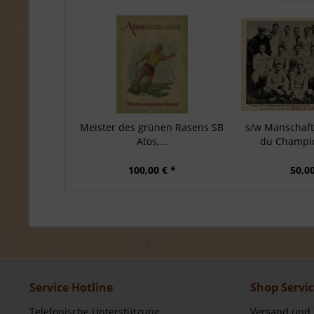
Meister des grünen Rasens SB
s/w Manschafts
Atos,...
du Champio
100,00 € *
50,00
Service Hotline
Shop Servi
Telefonische Unterstützung
Versand und