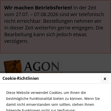
Wir machen Betriebsferien!
In der Zeit
vom 27.07. – 07.08.2026 sind wir telefonisch
nicht erreichbar. Bestellungen nehmen wir
in dieser Zeit weiterhin gerne entgegen. Die
Bearbeitung kann sich jedoch etwas
verzögern.
Cookie-Richtlinien
Menü
Diese Website verwendet Cookies, um Ihnen die
bestmögliche Funktionalität bieten zu können. Wenn Sie
Übersicht
Deutsche Vereine
damit nicht einverstanden sein sollten, stehen Ihnen
folgende Funktionen nicht zur Verfügung: