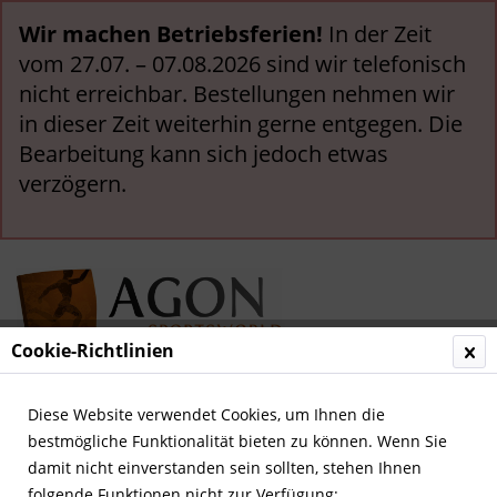
Wir machen Betriebsferien!
In der Zeit
vom 27.07. – 07.08.2026 sind wir telefonisch
nicht erreichbar. Bestellungen nehmen wir
in dieser Zeit weiterhin gerne entgegen. Die
Bearbeitung kann sich jedoch etwas
verzögern.
Cookie-Richtlinien
Menü
Diese Website verwendet Cookies, um Ihnen die
bestmögliche Funktionalität bieten zu können. Wenn Sie
Übersicht
Deutsche Spielwimpel
damit nicht einverstanden sein sollten, stehen Ihnen
folgende Funktionen nicht zur Verfügung: