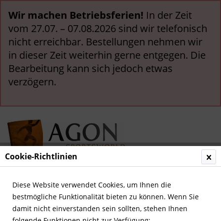
Wir machen Betriebsferien!
In der Zeit
vom 27.07. – 07.08.2026 sind wir telefonisch
nicht erreichbar. Bestellungen nehmen wir
in dieser Zeit weiterhin gerne entgegen. Die
Bearbeitung kann sich jedoch etwas
verzögern.
Cookie-Richtlinien
Menü
Diese Website verwendet Cookies, um Ihnen die
bestmögliche Funktionalität bieten zu können. Wenn Sie
Übersicht
Olympia 1960
damit nicht einverstanden sein sollten, stehen Ihnen
folgende Funktionen nicht zur Verfügung: