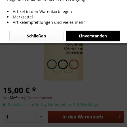
Olympia 1960. Dokumente, Komme
Artikel in den Warenkorb legen
ntare, Ergebnisse.
Merkzettel
Artikelempfehlungen und vieles mehr
Schließen
Einverstanden
15,00 € *
inkl. MwSt.
zzgl. Versandkosten
Sofort versandfertig, Lieferzeit ca. 1-3 Werktage
In den
Warenkorb