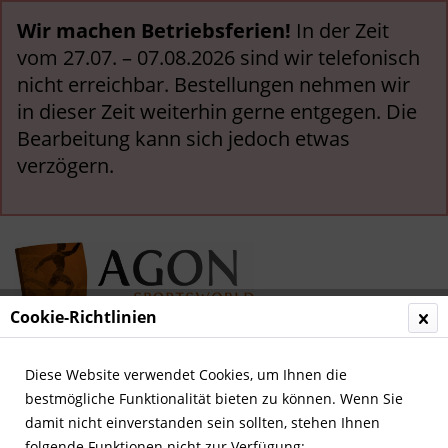
Wir machen Betriebsferien!
In der Zeit
vom 27.07. – 07.08.2026 sind wir telefonisch
nicht erreichbar. Bestellungen nehmen wir
in dieser Zeit weiterhin gerne entgegen. Die
Bearbeitung kann sich jedoch etwas
verzögern.
Cookie-Richtlinien
Menü
Diese Website verwendet Cookies, um Ihnen die
bestmögliche Funktionalität bieten zu können. Wenn Sie
Übersicht
Olympia 1932
damit nicht einverstanden sein sollten, stehen Ihnen
folgende Funktionen nicht zur Verfügung: