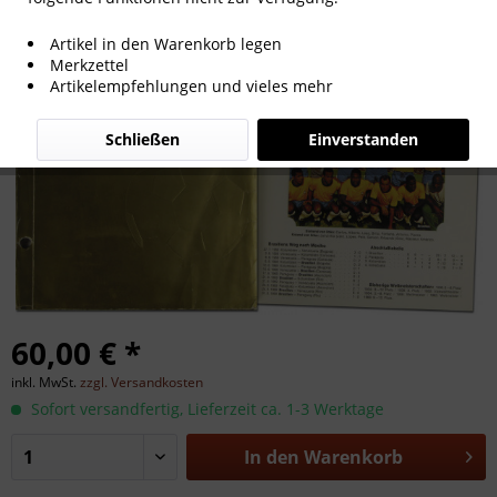
Mexiko '70. (Fußball-Weltmeisterschaft
Artikel in den Warenkorb legen
1970).
Merkzettel
Artikelempfehlungen und vieles mehr
Schließen
Einverstanden
60,00 € *
inkl. MwSt.
zzgl. Versandkosten
Sofort versandfertig, Lieferzeit ca. 1-3 Werktage
In den
Warenkorb