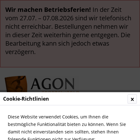
Wir machen Betriebsferien!
In der Zeit
vom 27.07. – 07.08.2026 sind wir telefonisch
nicht erreichbar. Bestellungen nehmen wir
in dieser Zeit weiterhin gerne entgegen. Die
Bearbeitung kann sich jedoch etwas
verzögern.
Cookie-Richtlinien
Menü
Diese Website verwendet Cookies, um Ihnen die
bestmögliche Funktionalität bieten zu können. Wenn Sie
Übersicht
WM 1970
damit nicht einverstanden sein sollten, stehen Ihnen
folgende Funktionen nicht zur Verfügung: