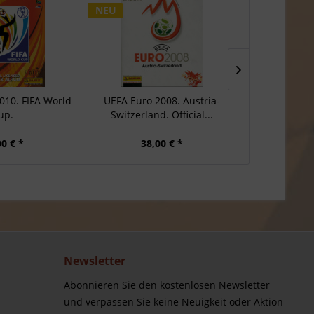
NEU
2010. FIFA World
UEFA Euro 2008. Austria-
2002 FIFA W
up.
Switzerland. Official...
J
00 € *
38,00 € *
120
Newsletter
Abonnieren Sie den kostenlosen Newsletter
und verpassen Sie keine Neuigkeit oder Aktion