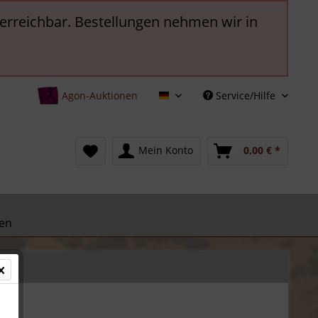
t erreichbar. Bestellungen nehmen wir in
Agon-Auktionen
Service/Hilfe
Deutsch
Mein Konto
0,00 € *
en