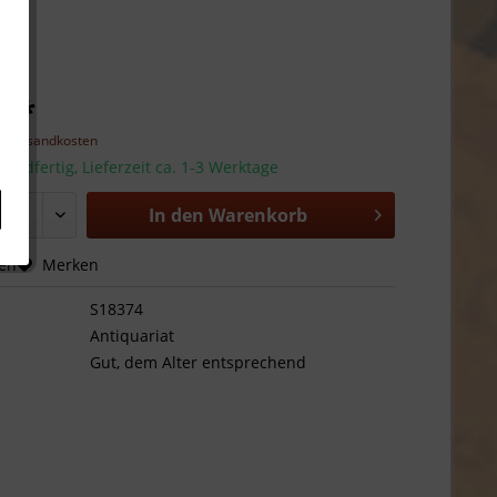
€ *
l. Versandkosten
sandfertig, Lieferzeit ca. 1-3 Werktage
In den
Warenkorb
hen
Merken
S18374
Antiquariat
Gut, dem Alter entsprechend