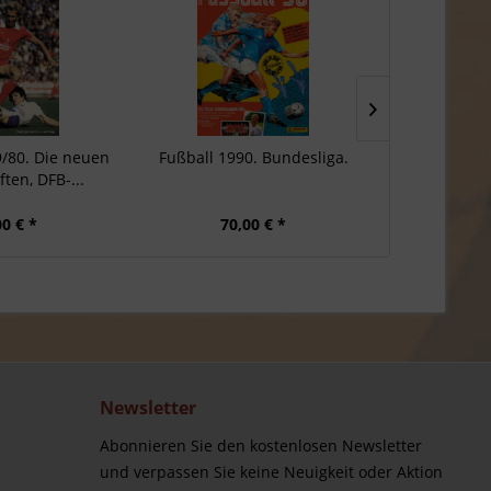
9/80. Die neuen
Fußball 1990. Bundesliga.
Fußba
ten, DFB-...
Europameist
D
00 € *
70,00 € *
100
Newsletter
Abonnieren Sie den kostenlosen Newsletter
und verpassen Sie keine Neuigkeit oder Aktion