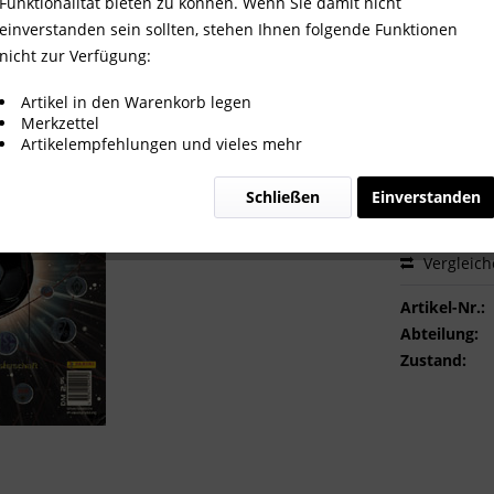
e Stickeralbum zur Meisterschaf
Funktionalität bieten zu können. Wenn Sie damit nicht
einverstanden sein sollten, stehen Ihnen folgende Funktionen
nicht zur Verfügung:
48,00 
Artikel in den Warenkorb legen
Merkzettel
inkl. MwSt.
zzg
Artikelempfehlungen und vieles mehr
Sofort ver
Schließen
Einverstanden
Vergleic
Artikel-Nr.:
Abteilung:
Zustand: