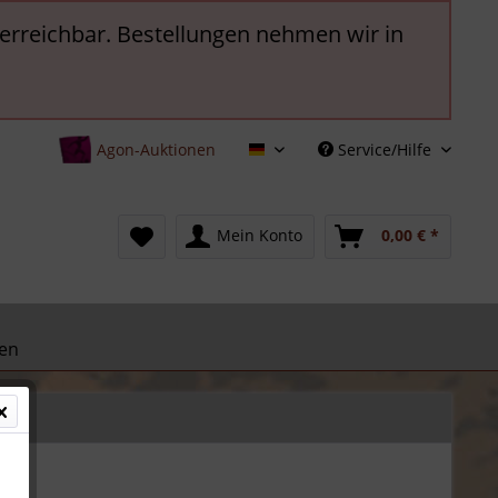
t erreichbar. Bestellungen nehmen wir in
Agon-Auktionen
Service/Hilfe
Deutsch
Mein Konto
0,00 € *
en