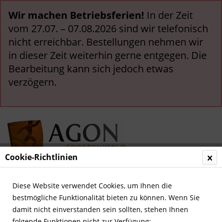
Wir machen Betriebsferien!
In der Zeit
vom 27.07. – 07.08.2026 sind wir telefonisch
nicht erreichbar. Bestellungen nehmen wir
in dieser Zeit weiterhin gerne entgegen. Die
Bearbeitung kann sich jedoch etwas
verzögern.
Cookie-Richtlinien
Menü
Diese Website verwendet Cookies, um Ihnen die
bestmögliche Funktionalität bieten zu können. Wenn Sie
Übersicht
Sammelbilder
damit nicht einverstanden sein sollten, stehen Ihnen
folgende Funktionen nicht zur Verfügung: