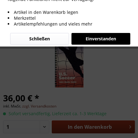
US Soccer 1994 Media Guide.
Artikel in den Warenkorb legen
Merkzettel
Artikelempfehlungen und vieles mehr
Schließen
Einverstanden
36,00 € *
inkl. MwSt.
zzgl. Versandkosten
Sofort versandfertig, Lieferzeit ca. 1-3 Werktage
In den
Warenkorb