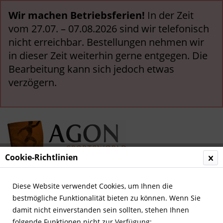
Wir machen Betriebsferien!
In der Zeit
vom 27.07. – 07.08.2026 sind wir telefonisch
nicht erreichbar. Bestellungen nehmen wir
in dieser Zeit weiterhin gerne entgegen. Die
Bearbeitung kann sich jedoch etwas
verzögern.
Cookie-Richtlinien
Menü
Diese Website verwendet Cookies, um Ihnen die
bestmögliche Funktionalität bieten zu können. Wenn Sie
Übersicht
Italien
damit nicht einverstanden sein sollten, stehen Ihnen
folgende Funktionen nicht zur Verfügung: