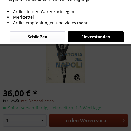
La Storia del Napoli.
Artikel in den Warenkorb legen
Merkzettel
Artikelempfehlungen und vieles mehr
Schließen
Einverstanden
36,00 € *
inkl. MwSt.
zzgl. Versandkosten
Sofort versandfertig, Lieferzeit ca. 1-3 Werktage
In den
Warenkorb