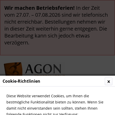
Wir machen Betriebsferien!
In der Zeit
vom 27.07. – 07.08.2026 sind wir telefonisch
nicht erreichbar. Bestellungen nehmen wir
in dieser Zeit weiterhin gerne entgegen. Die
Bearbeitung kann sich jedoch etwas
verzögern.
Cookie-Richtlinien
Menü
Diese Website verwendet Cookies, um Ihnen die
bestmögliche Funktionalität bieten zu können. Wenn Sie
Übersicht
Allgemein
damit nicht einverstanden sein sollten, stehen Ihnen
folgende Funktionen nicht zur Verfügung: