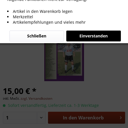
Libero No.31 '00
Artikel in den Warenkorb legen
Merkzettel
Artikelempfehlungen und vieles mehr
Schließen
Einverstanden
15,00 € *
inkl. MwSt.
zzgl. Versandkosten
Sofort versandfertig, Lieferzeit ca. 1-3 Werktage
In den
Warenkorb