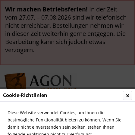
Wir machen Betriebsferien!
In der Zeit
vom 27.07. – 07.08.2026 sind wir telefonisch
nicht erreichbar. Bestellungen nehmen wir
in dieser Zeit weiterhin gerne entgegen. Die
Bearbeitung kann sich jedoch etwas
verzögern.
Cookie-Richtlinien
Menü
Diese Website verwendet Cookies, um Ihnen die
bestmögliche Funktionalität bieten zu können. Wenn Sie
Übersicht
Deutsche Bücher
damit nicht einverstanden sein sollten, stehen Ihnen
folgende Funktionen nicht zur Verfügung: