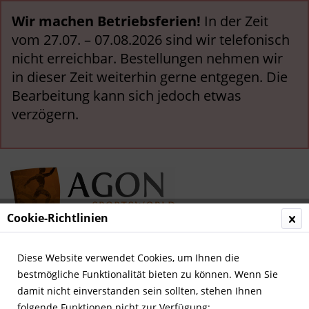
Wir machen Betriebsferien!
In der Zeit
vom 27.07. – 07.08.2026 sind wir telefonisch
nicht erreichbar. Bestellungen nehmen wir
in dieser Zeit weiterhin gerne entgegen. Die
Bearbeitung kann sich jedoch etwas
verzögern.
Cookie-Richtlinien
Menü
Diese Website verwendet Cookies, um Ihnen die
bestmögliche Funktionalität bieten zu können. Wenn Sie
Übersicht
Fußball allgemein
damit nicht einverstanden sein sollten, stehen Ihnen
folgende Funktionen nicht zur Verfügung: