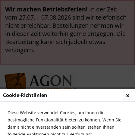
Wir machen Betriebsferien!
In der Zeit
vom 27.07. – 07.08.2026 sind wir telefonisch
nicht erreichbar. Bestellungen nehmen wir
in dieser Zeit weiterhin gerne entgegen. Die
Bearbeitung kann sich jedoch etwas
verzögern.
Cookie-Richtlinien
Menü
Diese Website verwendet Cookies, um Ihnen die
bestmögliche Funktionalität bieten zu können. Wenn Sie
Übersicht
Festschriften
damit nicht einverstanden sein sollten, stehen Ihnen
folgende Funktionen nicht zur Verfügung: