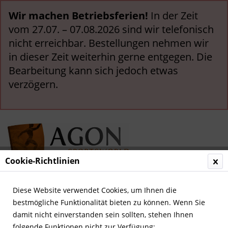
Wir machen Betriebsferien!
In der Zeit
vom 27.07. – 07.08.2026 sind wir telefonisch
nicht erreichbar. Bestellungen nehmen wir
in dieser Zeit weiterhin gerne entgegen. Die
Bearbeitung kann sich jedoch etwas
verzögern.
Cookie-Richtlinien
Menü
Diese Website verwendet Cookies, um Ihnen die
bestmögliche Funktionalität bieten zu können. Wenn Sie
Übersicht
Deutsche Jahrbücher
damit nicht einverstanden sein sollten, stehen Ihnen
folgende Funktionen nicht zur Verfügung: