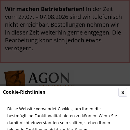
Wir machen Betriebsferien!
In der Zeit
vom 27.07. – 07.08.2026 sind wir telefonisch
nicht erreichbar. Bestellungen nehmen wir
in dieser Zeit weiterhin gerne entgegen. Die
Bearbeitung kann sich jedoch etwas
verzögern.
Cookie-Richtlinien
Menü
Diese Website verwendet Cookies, um Ihnen die
bestmögliche Funktionalität bieten zu können. Wenn Sie
Übersicht
Deutsche Jahrbücher
damit nicht einverstanden sein sollten, stehen Ihnen
folgende Funktionen nicht zur Verfügung: