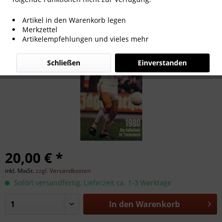
Kicker Fußball Almanach 1980.
Artikel in den Warenkorb legen
Merkzettel
Artikelempfehlungen und vieles mehr
Schließen
Einverstanden
20,00 € *
inkl. MwSt.
zzgl. Versandkosten
Sofort versandfertig, Lieferzeit ca. 1-3 Werktage
In den
Warenkorb