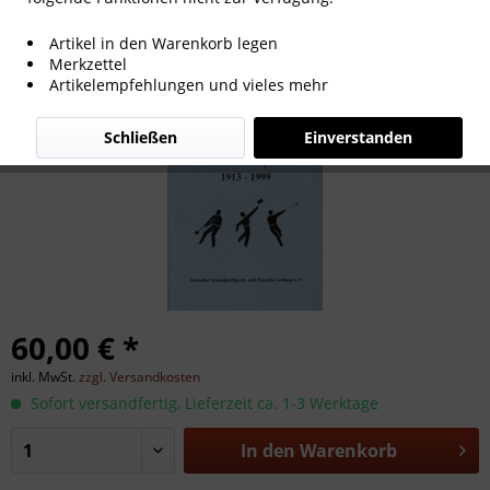
Deutsche Meisterschaften im
Artikel in den Warenkorb legen
Rasenkraftsport 1913 - 1999.
Merkzettel
Artikelempfehlungen und vieles mehr
Schließen
Einverstanden
60,00 € *
inkl. MwSt.
zzgl. Versandkosten
Sofort versandfertig, Lieferzeit ca. 1-3 Werktage
In den
Warenkorb