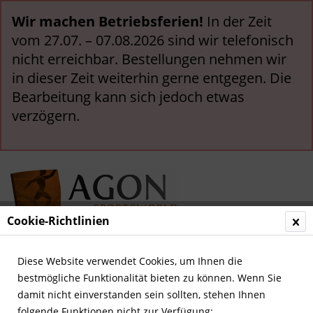
Wir machen Betriebsferien!
In der Zeit
vom 27.07. – 07.08.2026 sind wir telefonisch
nicht erreichbar. Bestellungen nehmen wir
in dieser Zeit weiterhin gerne entgegen. Die
Bearbeitung kann sich jedoch etwas
verzögern.
Cookie-Richtlinien
Menü
Diese Website verwendet Cookies, um Ihnen die
bestmögliche Funktionalität bieten zu können. Wenn Sie
Übersicht
Leichtathletik
damit nicht einverstanden sein sollten, stehen Ihnen
folgende Funktionen nicht zur Verfügung: