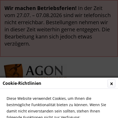
Wir machen Betriebsferien!
In der Zeit
vom 27.07. – 07.08.2026 sind wir telefonisch
nicht erreichbar. Bestellungen nehmen wir
in dieser Zeit weiterhin gerne entgegen. Die
Bearbeitung kann sich jedoch etwas
verzögern.
Cookie-Richtlinien
Menü
Diese Website verwendet Cookies, um Ihnen die
bestmögliche Funktionalität bieten zu können. Wenn Sie
Übersicht
Autographen ab 1952
damit nicht einverstanden sein sollten, stehen Ihnen
folgende Funktionen nicht zur Verfügung: