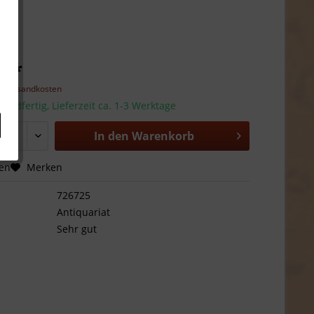
€ *
l. Versandkosten
sandfertig, Lieferzeit ca. 1-3 Werktage
In den
Warenkorb
hen
Merken
726725
Antiquariat
Sehr gut