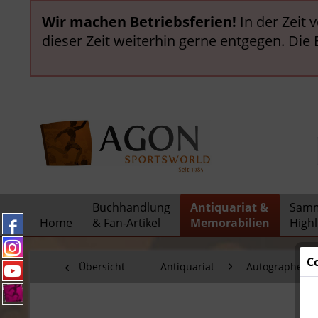
Wir machen Betriebsferien!
In der Zeit 
dieser Zeit weiterhin gerne entgegen. Die
Buchhandlung
Antiquariat &
Samm
Home
& Fan-Artikel
Memorabilien
Highl
C
Übersicht
Antiquariat
Autographen