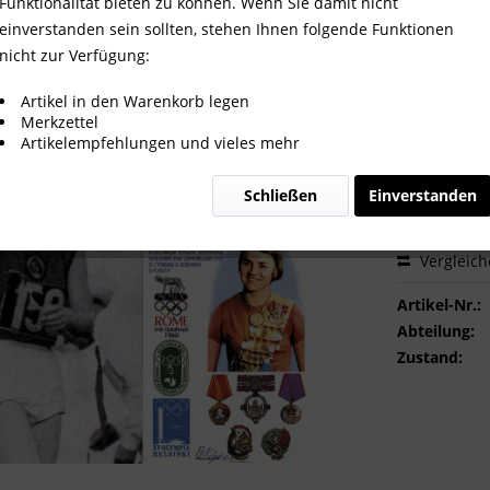
h Vera Krepkina
Funktionalität bieten zu können. Wenn Sie damit nicht
einverstanden sein sollten, stehen Ihnen folgende Funktionen
nicht zur Verfügung:
50,00 
Artikel in den Warenkorb legen
Merkzettel
inkl. MwSt.
zzg
Artikelempfehlungen und vieles mehr
Sofort ver
Schließen
Einverstanden
Vergleic
Artikel-Nr.:
Abteilung:
Zustand: