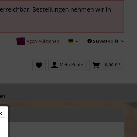
t erreichbar. Bestellungen nehmen wir in
Agon-Auktionen
Service/Hilfe
Deutsch
Mein Konto
0,00 € *
en