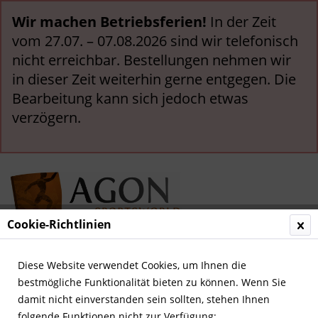
Wir machen Betriebsferien!
In der Zeit
vom 27.07. – 07.08.2026 sind wir telefonisch
nicht erreichbar. Bestellungen nehmen wir
in dieser Zeit weiterhin gerne entgegen. Die
Bearbeitung kann sich jedoch etwas
verzögern.
Cookie-Richtlinien
Menü
Diese Website verwendet Cookies, um Ihnen die
bestmögliche Funktionalität bieten zu können. Wenn Sie
Übersicht
Deutsche Nationalspieler
damit nicht einverstanden sein sollten, stehen Ihnen
folgende Funktionen nicht zur Verfügung: