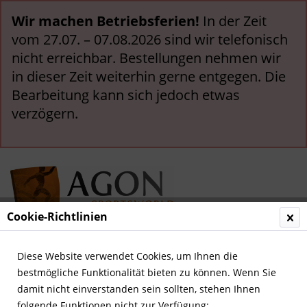
Wir machen Betriebsferien!
In der Zeit
vom 27.07. – 07.08.2026 sind wir telefonisch
nicht erreichbar. Bestellungen nehmen wir
in dieser Zeit weiterhin gerne entgegen. Die
Bearbeitung kann sich jedoch etwas
verzögern.
Cookie-Richtlinien
Menü
Diese Website verwendet Cookies, um Ihnen die
bestmögliche Funktionalität bieten zu können. Wenn Sie
Übersicht
Deutsche Nationalspieler
damit nicht einverstanden sein sollten, stehen Ihnen
folgende Funktionen nicht zur Verfügung: