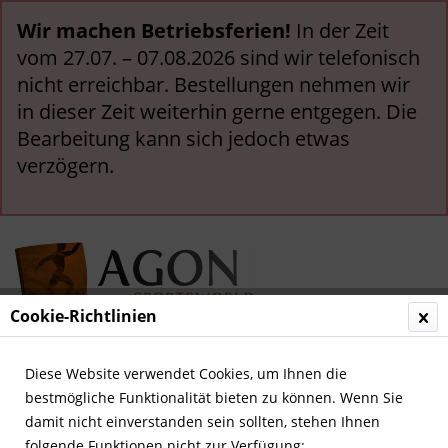
Wir machen Betriebsferien!
In der Zeit
vom 27.07. – 07.08.2026 sind wir telefonisch
nicht erreichbar. Bestellungen nehmen wir
in dieser Zeit weiterhin gerne entgegen. Die
Bearbeitung kann sich jedoch etwas
verzögern.
Cookie-Richtlinien
Menü
Diese Website verwendet Cookies, um Ihnen die
bestmögliche Funktionalität bieten zu können. Wenn Sie
Übersicht
Deutsche Nationalspieler
damit nicht einverstanden sein sollten, stehen Ihnen
folgende Funktionen nicht zur Verfügung: