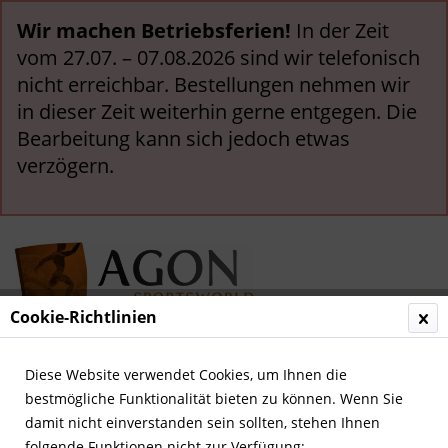
Wir machen Betriebsferien!
In der Zeit
vom 27.07. – 07.08.2026 sind wir telefonisch
nicht erreichbar. Bestellungen nehmen wir
in dieser Zeit weiterhin gerne entgegen. Die
Bearbeitung kann sich jedoch etwas
verzögern.
Cookie-Richtlinien
Menü
Diese Website verwendet Cookies, um Ihnen die
bestmögliche Funktionalität bieten zu können. Wenn Sie
Übersicht
Deutsche Nationalspieler
damit nicht einverstanden sein sollten, stehen Ihnen
folgende Funktionen nicht zur Verfügung: