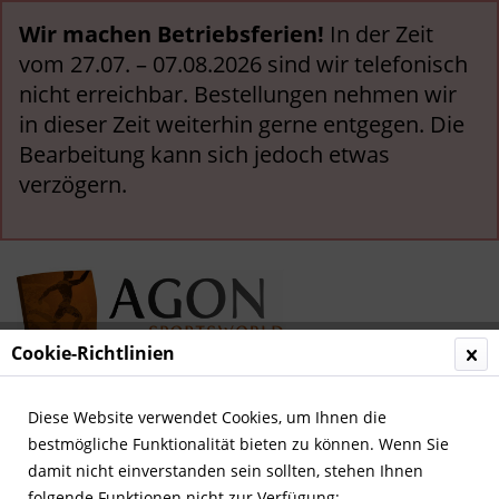
Wir machen Betriebsferien!
In der Zeit
vom 27.07. – 07.08.2026 sind wir telefonisch
nicht erreichbar. Bestellungen nehmen wir
in dieser Zeit weiterhin gerne entgegen. Die
Bearbeitung kann sich jedoch etwas
verzögern.
Cookie-Richtlinien
Menü
Diese Website verwendet Cookies, um Ihnen die
bestmögliche Funktionalität bieten zu können. Wenn Sie
Übersicht
Deutsche Nationalspieler
damit nicht einverstanden sein sollten, stehen Ihnen
folgende Funktionen nicht zur Verfügung: