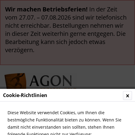
Wir machen Betriebsferien!
In der Zeit
vom 27.07. – 07.08.2026 sind wir telefonisch
nicht erreichbar. Bestellungen nehmen wir
in dieser Zeit weiterhin gerne entgegen. Die
Bearbeitung kann sich jedoch etwas
verzögern.
Cookie-Richtlinien
Menü
Diese Website verwendet Cookies, um Ihnen die
bestmögliche Funktionalität bieten zu können. Wenn Sie
Übersicht
Deutsche Nationalspieler
damit nicht einverstanden sein sollten, stehen Ihnen
folgende Funktionen nicht zur Verfügung: