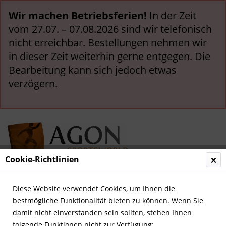
Wir machen Betriebsferien!
In der Zeit
vom 27.07. – 07.08.2026 sind wir telefonisch
nicht erreichbar. Bestellungen nehmen wir
in dieser Zeit weiterhin gerne entgegen. Die
Bearbeitung kann sich jedoch etwas
verzögern.
Cookie-Richtlinien
Menü
Diese Website verwendet Cookies, um Ihnen die
bestmögliche Funktionalität bieten zu können. Wenn Sie
Übersicht
Deutsche Nationalspieler
damit nicht einverstanden sein sollten, stehen Ihnen
folgende Funktionen nicht zur Verfügung: