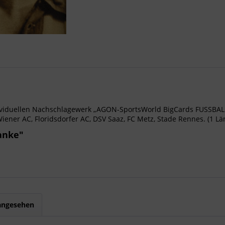
iduellen Nachschlagewerk „AGON-SportsWorld BigCards FUSSBALL
iener AC, Floridsdorfer AC, DSV Saaz, FC Metz, Stade Rennes. (1 Län
anke"
 angesehen