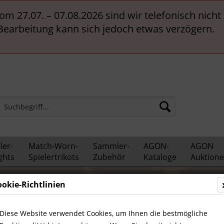
vom 27.07. – 07.08.2026 sind wir telefonisch nich
 Bearbeitung kann sich jedoch etwas verzögern.
er-
Match-Worn-
Sammler-
AGON-
AGON
ghts
Spielertrikots
Zubehör
Kataloge
Auktion
ookie-Richtlinien
ationalspieler
Diese Website verwendet Cookies, um Ihnen die bestmögliche