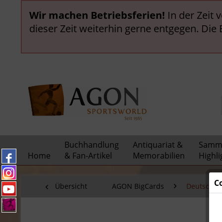
Wir machen Betriebsferien!
In der Zeit 
dieser Zeit weiterhin gerne entgegen. Die
Buchhandlung
Antiquariat &
Samml
Home
& Fan-Artikel
Memorabilien
Highli
C
Übersicht
AGON BigCards
Deutsche N