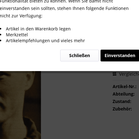
Funktionalität bieten zu können. Wenn Sie damit nicht
einverstanden sein sollten, stehen Ihnen folgende Funktionen
nicht zur Verfügung:
2,00 €
Artikel in den Warenkorb legen
Merkzettel
inkl. MwSt.
zzg
Artikelempfehlungen und vieles mehr
Sofort ver
Schließen
Einverstanden
Vergleic
Artikel-Nr.:
Abteilung:
Zustand:
Zubehör: