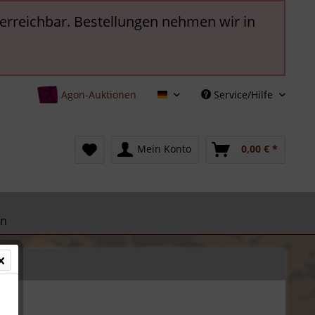
t erreichbar. Bestellungen nehmen wir in
Agon-Auktionen
Service/Hilfe
Deutsch
Mein Konto
0,00 € *
en