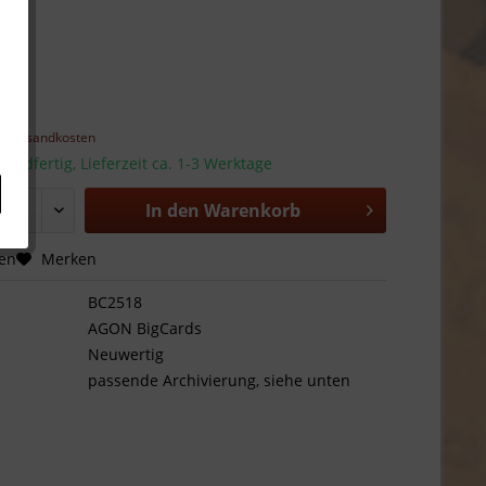
 *
l. Versandkosten
sandfertig, Lieferzeit ca. 1-3 Werktage
In den
Warenkorb
hen
Merken
BC2518
AGON BigCards
Neuwertig
passende Archivierung, siehe unten