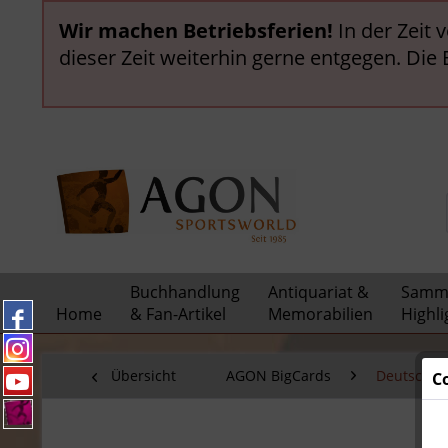
Wir machen Betriebsferien!
In der Zeit 
dieser Zeit weiterhin gerne entgegen. Die
Buchhandlung
Antiquariat &
Samml
Home
& Fan-Artikel
Memorabilien
Highli
Übersicht
AGON BigCards
Deutsche N
C