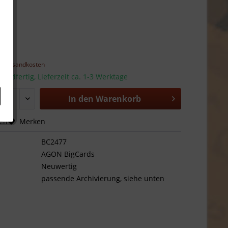
 *
l. Versandkosten
sandfertig, Lieferzeit ca. 1-3 Werktage
In den
Warenkorb
hen
Merken
BC2477
AGON BigCards
Neuwertig
passende Archivierung, siehe unten