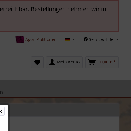
t erreichbar. Bestellungen nehmen wir in
Agon-Auktionen
Service/Hilfe
Deutsch
Mein Konto
0,00 € *
en