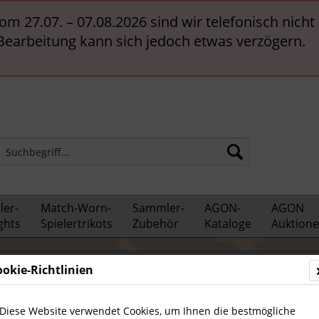
vom 27.07. – 07.08.2026 sind wir telefonisch nich
 Bearbeitung kann sich jedoch etwas verzögern.
er-
Match-Worn-
Sammler-
AGON-
AGON
ghts
Spielertrikots
Zubehör
Kataloge
Auktion
ationalspieler
ookie-Richtlinien
Diese Website verwendet Cookies, um Ihnen die bestmögliche