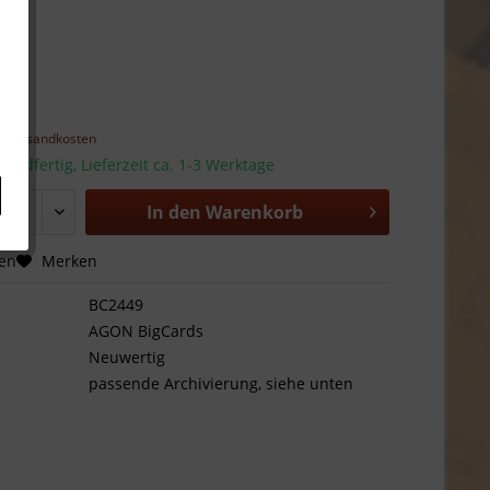
 *
l. Versandkosten
sandfertig, Lieferzeit ca. 1-3 Werktage
In den
Warenkorb
hen
Merken
BC2449
AGON BigCards
Neuwertig
passende Archivierung, siehe unten