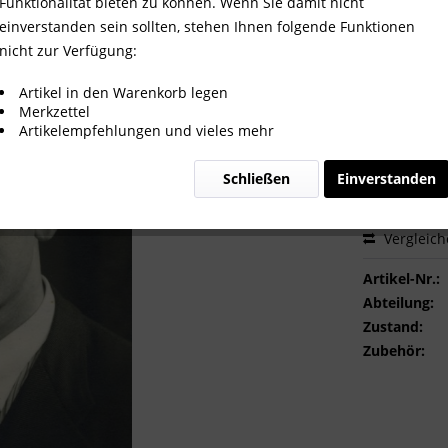
Funktionalität bieten zu können. Wenn Sie damit nicht
einverstanden sein sollten, stehen Ihnen folgende Funktionen
nicht zur Verfügung:
2,00 €
Artikel in den Warenkorb legen
Merkzettel
inkl. MwSt.
zzg
Artikelempfehlungen und vieles mehr
Sofort ver
Schließen
Einverstanden
Vergleic
Artikel-Nr.:
Abteilung:
Zustand:
Zubehör: