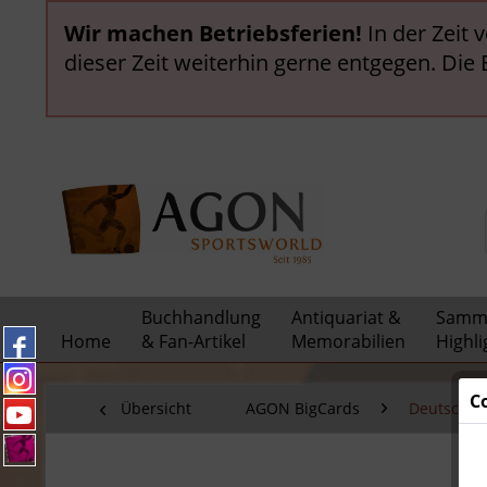
Wir machen Betriebsferien!
In der Zeit 
dieser Zeit weiterhin gerne entgegen. Die
Buchhandlung
Antiquariat &
Samml
Home
& Fan-Artikel
Memorabilien
Highli
C
Übersicht
AGON BigCards
Deutsche N