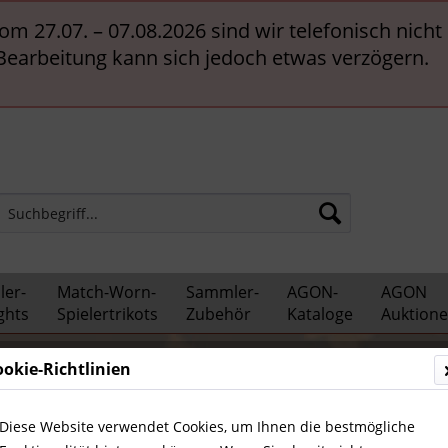
vom 27.07. – 07.08.2026 sind wir telefonisch nich
 Bearbeitung kann sich jedoch etwas verzögern.
er-
Match-Worn-
Sammler-
AGON-
AGON
ghts
Spielertrikots
Zubehör
Kataloge
Auktion
ookie-Richtlinien
ationalspieler
Diese Website verwendet Cookies, um Ihnen die bestmögliche