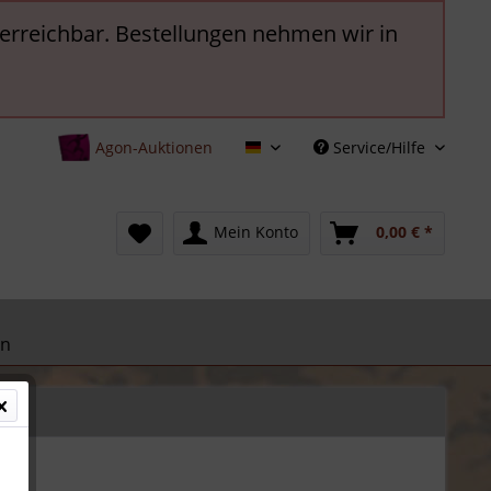
t erreichbar. Bestellungen nehmen wir in
Agon-Auktionen
Service/Hilfe
Deutsch
Mein Konto
0,00 € *
en