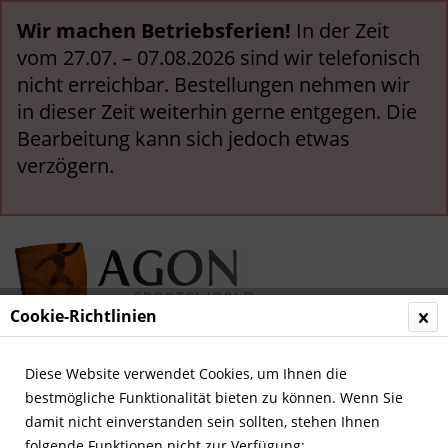
Wir machen Betriebsferien!
In der Zeit
vom 27.07. – 07.08.2026 sind wir telefonisch
nicht erreichbar. Bestellungen nehmen wir
in dieser Zeit weiterhin gerne entgegen. Die
Bearbeitung kann sich jedoch etwas
verzögern.
Cookie-Richtlinien
Menü
Diese Website verwendet Cookies, um Ihnen die
bestmögliche Funktionalität bieten zu können. Wenn Sie
Übersicht
Deutsche Nationalspieler
damit nicht einverstanden sein sollten, stehen Ihnen
folgende Funktionen nicht zur Verfügung: