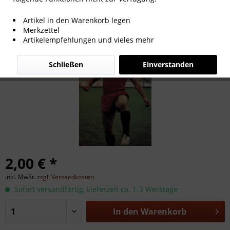
Willy Reitgaßl
Artikel in den Warenkorb legen
Merkzettel
Artikelempfehlungen und vieles mehr
Schließen
Einverstanden
2,00 € *
inkl. MwSt.
zzgl. Versandkosten
Sofort versandfertig, Lieferzeit ca. 1-3 Werktage
In den
Warenkorb