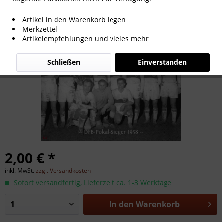
DFB-Pokalsieger 1958
Artikel in den Warenkorb legen
Merkzettel
Artikelempfehlungen und vieles mehr
Schließen
Einverstanden
2,00 € *
inkl. MwSt.
zzgl. Versandkosten
Sofort versandfertig, Lieferzeit ca. 1-3 Werktage
In den
Warenkorb