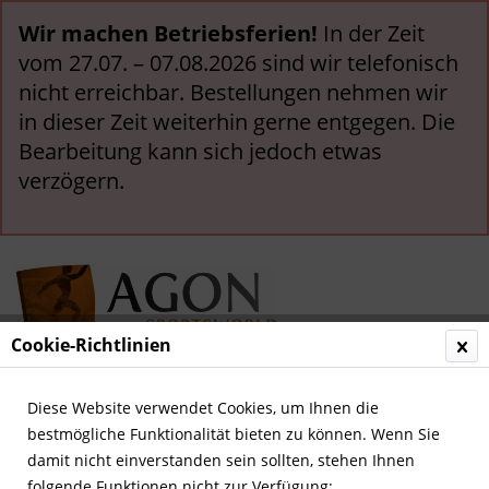
Wir machen Betriebsferien!
In der Zeit
vom 27.07. – 07.08.2026 sind wir telefonisch
nicht erreichbar. Bestellungen nehmen wir
in dieser Zeit weiterhin gerne entgegen. Die
Bearbeitung kann sich jedoch etwas
verzögern.
Cookie-Richtlinien
Menü
Diese Website verwendet Cookies, um Ihnen die
bestmögliche Funktionalität bieten zu können. Wenn Sie
Übersicht
Deutsche Meister & Pokalsieger
damit nicht einverstanden sein sollten, stehen Ihnen
folgende Funktionen nicht zur Verfügung: