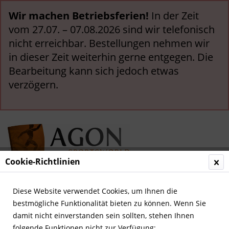
Wir machen Betriebsferien!
In der Zeit
vom 27.07. – 07.08.2026 sind wir telefonisch
nicht erreichbar. Bestellungen nehmen wir
in dieser Zeit weiterhin gerne entgegen. Die
Bearbeitung kann sich jedoch etwas
verzögern.
Cookie-Richtlinien
Menü
Diese Website verwendet Cookies, um Ihnen die
bestmögliche Funktionalität bieten zu können. Wenn Sie
Übersicht
Deutsche Meister & Pokalsieger
damit nicht einverstanden sein sollten, stehen Ihnen
folgende Funktionen nicht zur Verfügung: