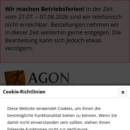
Wir machen Betriebsferien!
In der Zeit
vom 27.07. – 07.08.2026 sind wir telefonisch
nicht erreichbar. Bestellungen nehmen wir
in dieser Zeit weiterhin gerne entgegen. Die
Bearbeitung kann sich jedoch etwas
verzögern.
Cookie-Richtlinien
Menü
Diese Website verwendet Cookies, um Ihnen die
bestmögliche Funktionalität bieten zu können. Wenn Sie
Übersicht
Deutsche Bundesligastars
damit nicht einverstanden sein sollten, stehen Ihnen
folgende Funktionen nicht zur Verfügung: