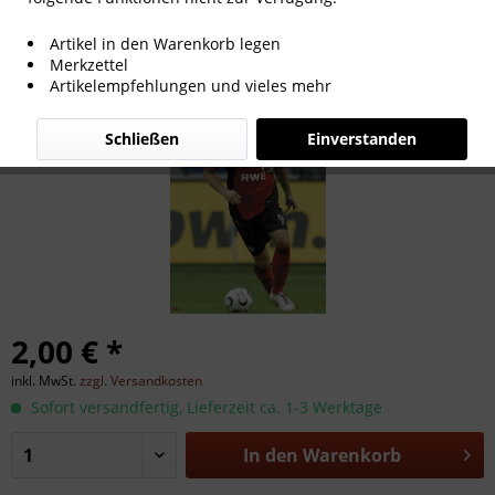
Sergej Barbarez
Artikel in den Warenkorb legen
Merkzettel
Artikelempfehlungen und vieles mehr
Schließen
Einverstanden
2,00 € *
inkl. MwSt.
zzgl. Versandkosten
Sofort versandfertig, Lieferzeit ca. 1-3 Werktage
In den
Warenkorb